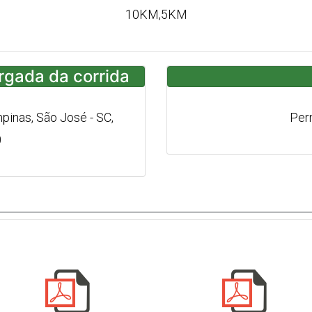
10KM,5KM
argada da corrida
mpinas, São José - SC,
Per
0