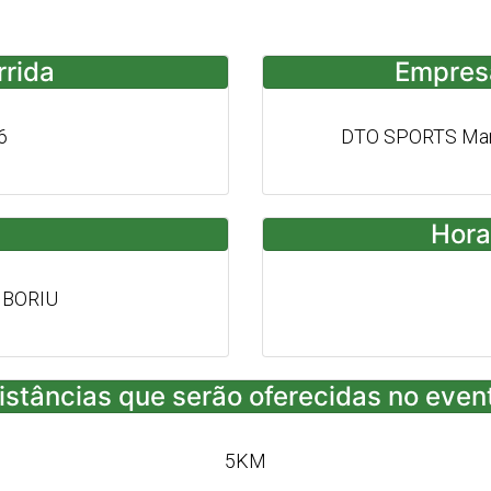
rrida
Empres
6
DTO SPORTS Mark
Hora
MBORIU
istâncias que serão oferecidas no even
5KM