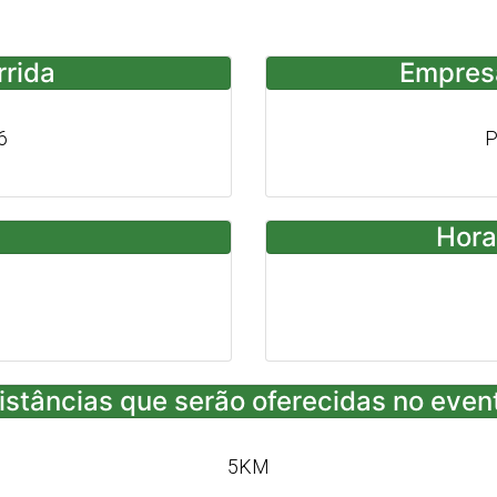
rrida
Empres
6
P
Hora
istâncias que serão oferecidas no even
5KM