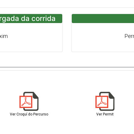
argada da corrida
axim
Per
Ver Croquí do Percurso
Ver Permit