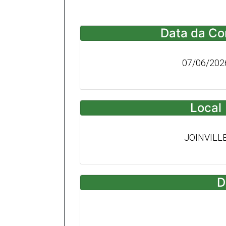
Data da Co
07/06/202
Local
JOINVILL
D