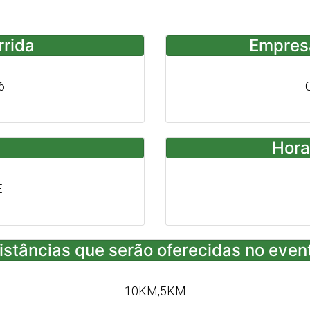
rrida
Empres
6
Hora
E
istâncias que serão oferecidas no even
10KM,5KM