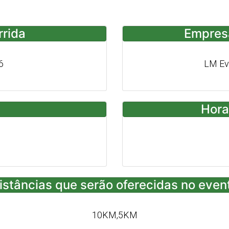
rrida
Empres
6
LM Ev
Hora
istâncias que serão oferecidas no even
10KM,5KM