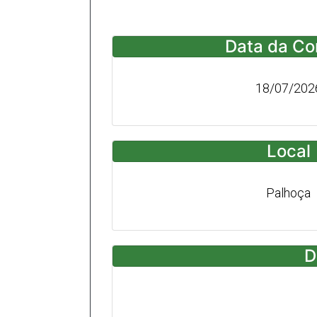
Data da Co
18/07/202
Local
Palhoça
D